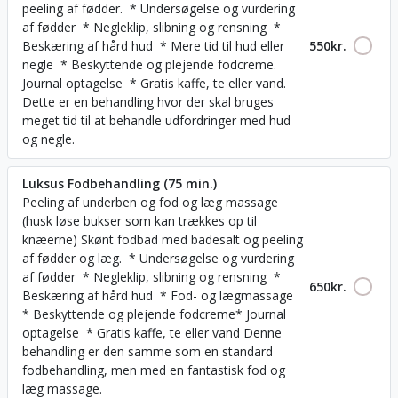
peeling af fødder. * Undersøgelse og vurdering
af fødder * Negleklip, slibning og rensning *
Beskæring af hård hud * Mere tid til hud eller
550
kr.
negle * Beskyttende og plejende fodcreme.
Journal optagelse * Gratis kaffe, te eller vand.
Dette er en behandling hvor der skal bruges
meget tid til at behandle udfordringer med hud
og negle.
Luksus Fodbehandling (75 min.)
Peeling af underben og fod og læg massage
(husk løse bukser som kan trækkes op til
knæerne) Skønt fodbad med badesalt og peeling
af fødder og læg. * Undersøgelse og vurdering
af fødder * Negleklip, slibning og rensning *
650
kr.
Beskæring af hård hud * Fod- og lægmassage
* Beskyttende og plejende fodcreme* Journal
optagelse * Gratis kaffe, te eller vand Denne
behandling er den samme som en standard
fodbehandling, men med en fantastisk fod og
læg massage.