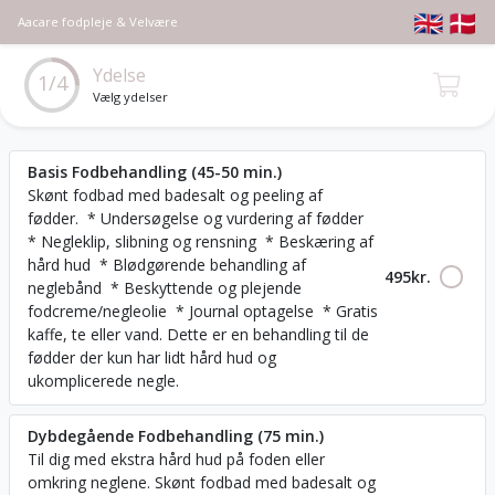
🇬🇧
🇩🇰
Aacare fodpleje & Velvære
Ydelse
1/4
Vælg ydelser
Basis Fodbehandling (45-50 min.)
Skønt fodbad med badesalt og peeling af
fødder. * Undersøgelse og vurdering af fødder
* Negleklip, slibning og rensning * Beskæring af
hård hud * Blødgørende behandling af
495
kr.
neglebånd * Beskyttende og plejende
fodcreme/negleolie * Journal optagelse * Gratis
kaffe, te eller vand. Dette er en behandling til de
fødder der kun har lidt hård hud og
ukomplicerede negle.
Dybdegående Fodbehandling (75 min.)
Til dig med ekstra hård hud på foden eller
omkring neglene. Skønt fodbad med badesalt og