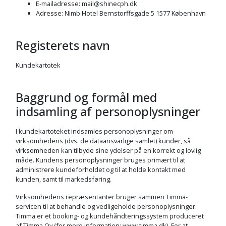
E-mailadresse
:
mail@shinecph.dk
Adresse
:
Nimb Hotel Bernstorffsgade 5
1577
København
Registerets navn
Kundekartotek
Baggrund og formål med
indsamling af personoplysninger
I kundekartoteket indsamles personoplysninger om
virksomhedens (dvs. de dataansvarlige samlet) kunder, så
virksomheden kan tilbyde sine ydelser på en korrekt og lovlig
måde. Kundens personoplysninger bruges primært til at
administrere kundeforholdet og til at holde kontakt med
kunden, samt til markedsføring.
Virksomhedens repræsentanter bruger sammen Timma-
servicen til at behandle og vedligeholde personoplysninger.
Timma er et booking- og kundehåndteringssystem produceret
af Timma Oy (for mere information: www.timma.dk). For at