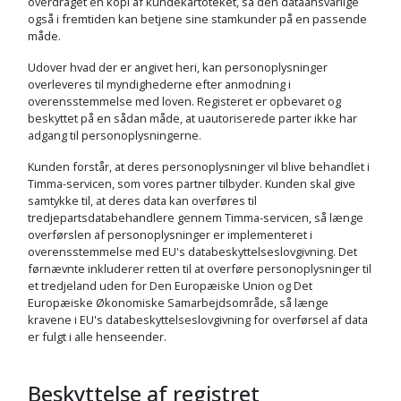
overdraget en kopi af kundekartoteket, så den dataansvarlige
også i fremtiden kan betjene sine stamkunder på en passende
måde.
Udover hvad der er angivet heri, kan personoplysninger
overleveres til myndighederne efter anmodning i
overensstemmelse med loven. Registeret er opbevaret og
beskyttet på en sådan måde, at uautoriserede parter ikke har
adgang til personoplysningerne.
Kunden forstår, at deres personoplysninger vil blive behandlet i
Timma-servicen, som vores partner tilbyder. Kunden skal give
samtykke til, at deres data kan overføres til
tredjepartsdatabehandlere gennem Timma-servicen, så længe
overførslen af personoplysninger er implementeret i
overensstemmelse med EU's databeskyttelseslovgivning. Det
førnævnte inkluderer retten til at overføre personoplysninger til
et tredjeland uden for Den Europæiske Union og Det
Europæiske Økonomiske Samarbejdsområde, så længe
kravene i EU's databeskyttelseslovgivning for overførsel af data
er fulgt i alle henseender.
Beskyttelse af registret