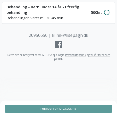
Behandling - Barn under 14 år - Efterflg.
behandling
500
kr.
Behandlingen varer ml. 30-45 min.
20950650
|
klinik@lisepagh.dk
Dette site er beskyttet af reCAPTCHA og Google
Persondatapolitik
og
Vilkår for service
gælder
.
FORTSÆT FOR AT VÆLGE TID