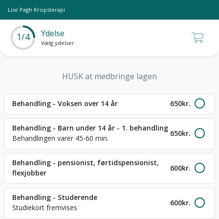
Lise Pagh Kropsterapi
Ydelse
1/4
Vælg ydelser
HUSK at medbringe lagen
Behandling - Voksen over 14 år
650
kr.
Behandling - Barn under 14 år - 1. behandling
650
kr.
Behandlingen varer 45-60 min.
Behandling - pensionist, førtidspensionist,
600
kr.
flexjobber
Behandling - Studerende
600
kr.
Studiekort fremvises