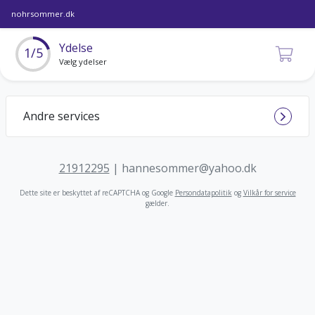
nohrsommer.dk
Ydelse
1/5
Vælg ydelser
Andre services
21912295
|
hannesommer@yahoo.dk
Dette site er beskyttet af reCAPTCHA og Google
Persondatapolitik
og
Vilkår for service
gælder
.