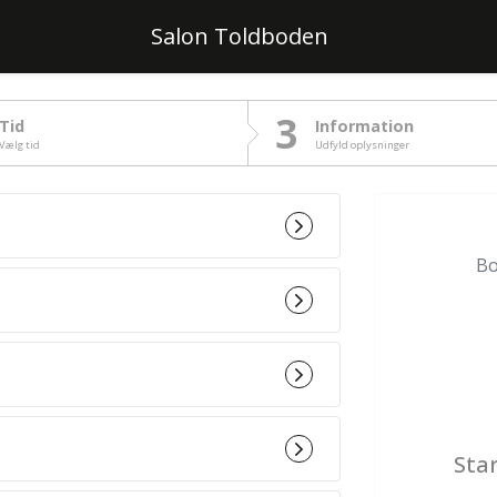
Salon Toldboden
3
Tid
Information
Vælg tid
Udfyld oplysninger
Bo
Star