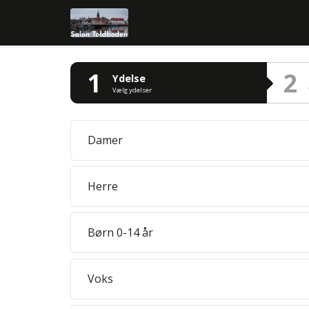
1
2
Ydelse
Vælg ydelser
Damer
Herre
Børn 0-14 år
Voks