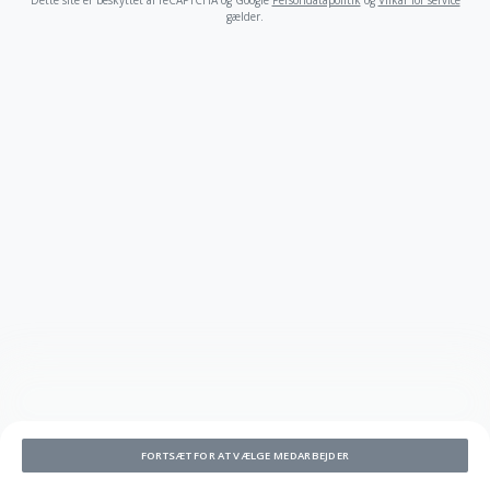
Dette site er beskyttet af reCAPTCHA og Google
Persondatapolitik
og
Vilkår for service
gælder
.
FORTSÆT FOR AT VÆLGE MEDARBEJDER