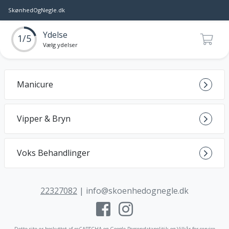
SkønhedOgNegle.dk
Ydelse
1/5
Vælg ydelser
Manicure
Vipper & Bryn
Voks Behandlinger
22327082
|
info@skoenhedognegle.dk